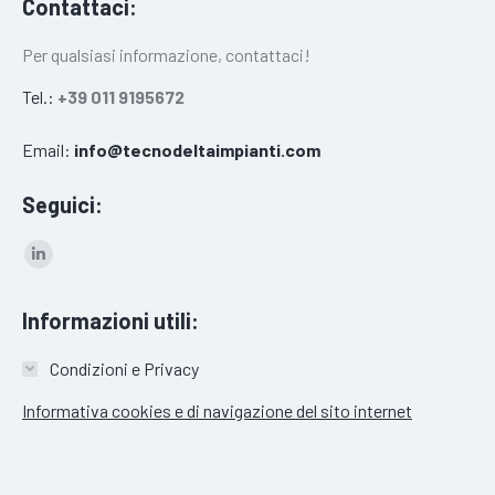
Contattaci:
Per qualsiasi informazione, contattaci!
Tel.:
+39 011 9195672
Email:
info@tecnodeltaimpianti.com
Seguici:
Linkedin
page
Informazioni utili:
opens
in
Condizioni e Privacy
new
window
Informativa cookies e di navigazione del sito internet